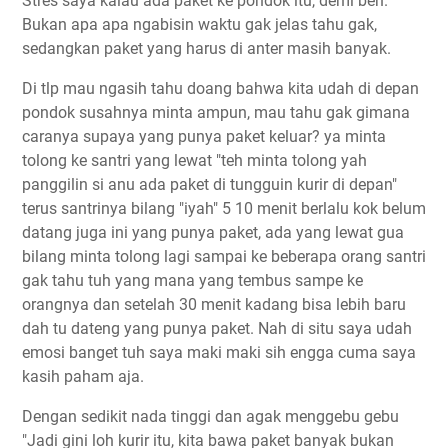
Stres saya kalau ada paket ke pondok itu, demi beh.
Bukan apa apa ngabisin waktu gak jelas tahu gak,
sedangkan paket yang harus di anter masih banyak.
Di tlp mau ngasih tahu doang bahwa kita udah di depan
pondok susahnya minta ampun, mau tahu gak gimana
caranya supaya yang punya paket keluar? ya minta
tolong ke santri yang lewat "teh minta tolong yah
panggilin si anu ada paket di tungguin kurir di depan"
terus santrinya bilang "iyah" 5 10 menit berlalu kok belum
datang juga ini yang punya paket, ada yang lewat gua
bilang minta tolong lagi sampai ke beberapa orang santri
gak tahu tuh yang mana yang tembus sampe ke
orangnya dan setelah 30 menit kadang bisa lebih baru
dah tu dateng yang punya paket. Nah di situ saya udah
emosi banget tuh saya maki maki sih engga cuma saya
kasih paham aja.
Dengan sedikit nada tinggi dan agak menggebu gebu
"Jadi gini loh kurir itu, kita bawa paket banyak bukan