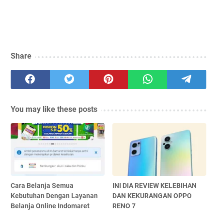
Share
You may like these posts
Cara Belanja Semua
INI DIA REVIEW KELEBIHAN
Kebutuhan Dengan Layanan
DAN KEKURANGAN OPPO
Belanja Online Indomaret
RENO 7