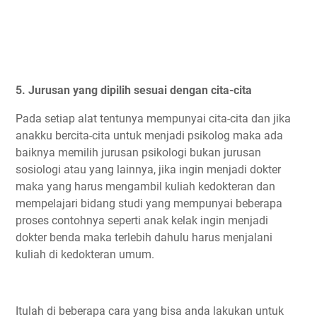
5. Jurusan yang dipilih sesuai dengan cita-cita
Pada setiap alat tentunya mempunyai cita-cita dan jika
anakku bercita-cita untuk menjadi psikolog maka ada
baiknya memilih jurusan psikologi bukan jurusan
sosiologi atau yang lainnya, jika ingin menjadi dokter
maka yang harus mengambil kuliah kedokteran dan
mempelajari bidang studi yang mempunyai beberapa
proses contohnya seperti anak kelak ingin menjadi
dokter benda maka terlebih dahulu harus menjalani
kuliah di kedokteran umum.
Itulah di beberapa cara yang bisa anda lakukan untuk