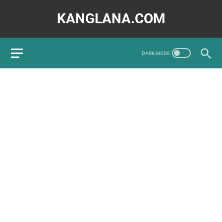
KANGLANA.COM