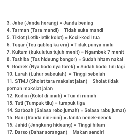
3. Jahe (Janda herang) = Janda bening
4. Tarman (Tara mandi) = Tidak suka mandi
5. Tiklot (Letik-letik kolot) = Kecil-kecil tua
6. Tegar (Teu gableg ka era) = Tidak punya malu
7. Kultum (kukulutus tujuh menit) = Ngambek 7 menit
8. Toshiba (Tos hideung bangor) = Sudah hitam nakal
9. Bodrek (Nya bodo nya torek) = Sudah bodo Tuli lagi
10. Lurah (Luhur sabeulah) = Tinggi sebelah
11. STMJ (Sholat tara maksiat jalan) = Sholat tidak
pernah maksiat jalan
12. Kodim (Kolot di imah) = Tua di rumah
13. Tuti (Tumpuk tilu) = tumpuk tiga
14. Sarboah (Salasa rebo jumah) = Selasa rabu jumat)
15. Rani (Randa nini-nini) = Janda nenek-nenek
16. Jahid (Jangkung hideung) = Tinggi hitam
17. Darso (Dahar sorangan) = Makan sendiri